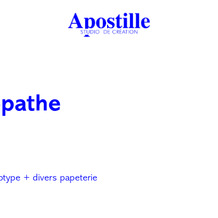
pathe
otype + divers papeterie