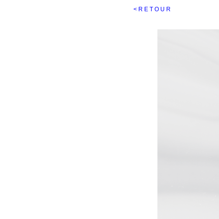
< R E T O U R