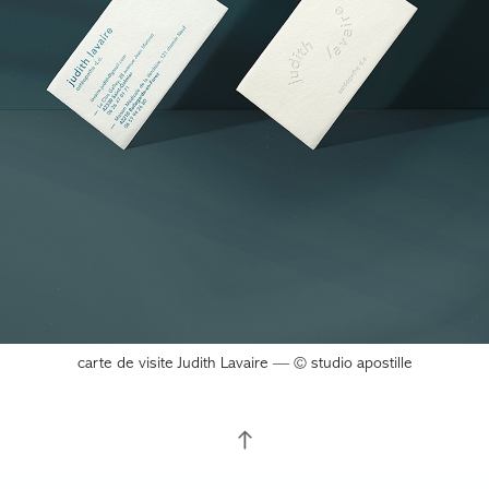
carte de visite Judith Lavaire — © studio apostille
contact bonjour@studioapostille.fr
/ 19, cours fauriel, 42100 Saint-Etienne