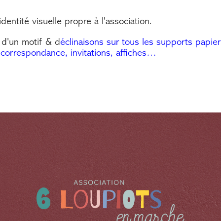
dentité visuelle propre à l'association.
 d'un motif & d
éclinaisons sur tous les supports papier
 correspondance, invitations, affiches
…