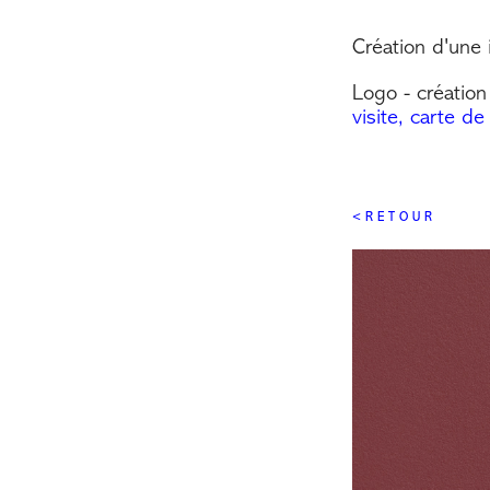
Création d'une i
Logo - création
visite, carte de
< R E T O U R